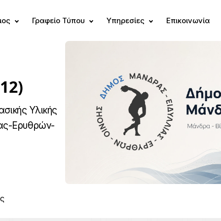
μος
Γραφείο Τύπου
Υπηρεσίες
Επικοινωνία
/12)
ασικής Υλικής
ας-Ερυθρών-
ς