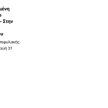
μένη
ο
– Στην
ου
επιφυλακής
κευή 31