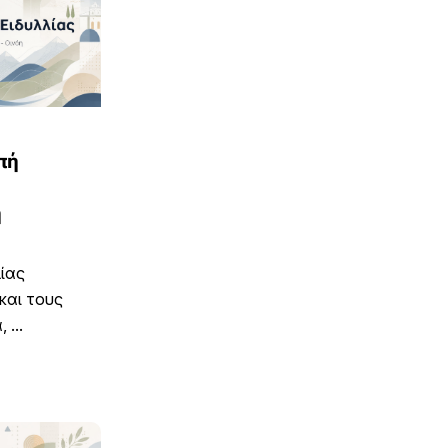
πή
ή
ίας
και τους
...