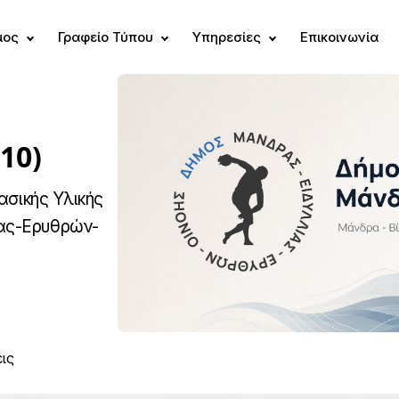
μος
Γραφείο Τύπου
Υπηρεσίες
Επικοινωνία
/10)
ασικής Υλικής
ας-Ερυθρών-
ις