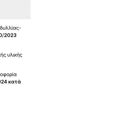
ιδυλλίας-
0
/
2023
ής υλικής
ροφορία
924 κατά