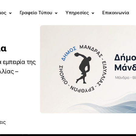
μος
Γραφείο Τύπου
Υπηρεσίες
Επικοινωνία
ία
 εμπειρία της
λλίας –
εις