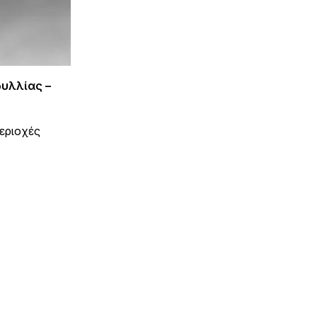
δυλλίας –
εριοχές