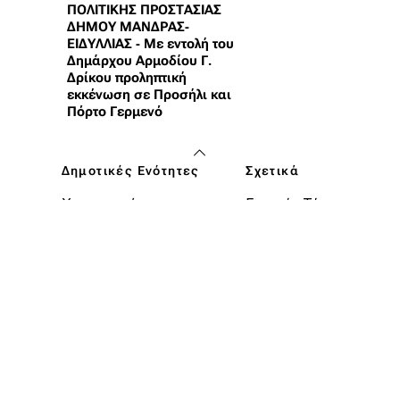
ΠΟΛΙΤΙΚΗΣ ΠΡΟΣΤΑΣΙΑΣ
ΔΗΜΟΥ ΜΑΝΔΡΑΣ-
ΕΙΔΥΛΛΙΑΣ - Με εντολή του
Δημάρχου Αρμοδίου Γ.
Δρίκου προληπτική
εκκένωση σε Προσήλι και
Πόρτο Γερμενό
Δημοτικές Ενότητες
Σχετικά
Χαιρετισμός του
Γραφείο Τύπου
Δημάρχου
Υπηρεσίες
Μάνδρα
ΚΕΠ
Βίλια
Στοιχεία Δήμου
Ερυθρές
Επικοινωνία
Οινόη