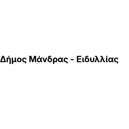
Δήμος
Μάνδρας - Ειδυλλίας
Μάνδρα Βίλια Ερυθρές Οινόη
Κεντρικό Δημαρχείο Μάνδρας.
Στρατηγού Νικολάου Ρόκα 45
19600 Μάνδρα Αττική
Τηλ: 2132014900