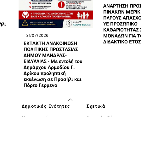
ΑΝΑΡΤΗΣΗ ΠΡΟ
ΠΙΝΑΚΩΝ ΜΕΡΙΚ
ΠΛΡΟΥΣ ΑΠΑΣΧΟ
ήλι
ΥΕ ΠΡΟΣΩΠΙΚΟ
ΚΑΘΑΡΙΟΤΗΤΑΣ 
31/07/2026
ΜΟΝΑΔΩΝ ΓΙΑ Τ
ΔΙΔΑΚΤΙΚΟ ΕΤΟΣ
ΕΚΤΑΚΤΗ ΑΝΑΚΟΙΝΩΣΗ
ΠΟΛΙΤΙΚΗΣ ΠΡΟΣΤΑΣΙΑΣ
ΔΗΜΟΥ ΜΑΝΔΡΑΣ-
ΕΙΔΥΛΛΙΑΣ - Με εντολή του
Δημάρχου Αρμοδίου Γ.
Δρίκου προληπτική
εκκένωση σε Προσήλι και
Πόρτο Γερμενό
Δημοτικές Ενότητες
Σχετικά
Χαιρετισμός του
Γραφείο Τύπου
Δημάρχου
Υπηρεσίες
Μάνδρα
ΚΕΠ
Βίλια
Στοιχεία Δήμου