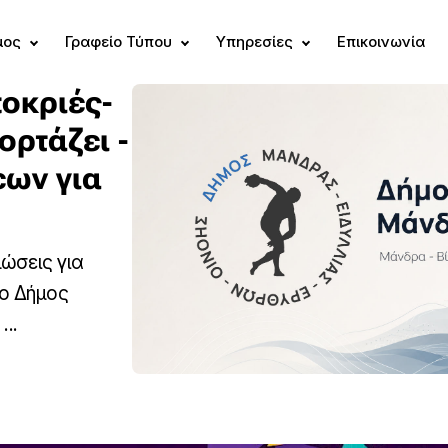
μος
Γραφείο Τύπου
Υπηρεσίες
Επικοινωνία
οκριές-
ορτάζει -
ων για
ώσεις για
 ο Δήμος
..