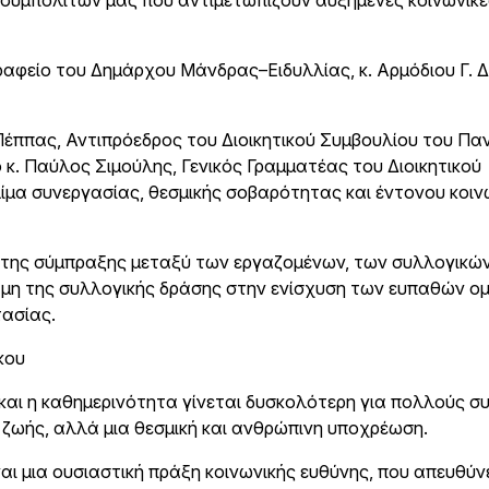
συμπολιτών μας που αντιμετωπίζουν αυξημένες κοινωνικέ
φείο του Δημάρχου Μάνδρας–Ειδυλλίας, κ. Αρμόδιου Γ. Δ
 Πέππας, Αντιπρόεδρος του Διοικητικού Συμβουλίου του Πα
κ. Παύλος Σιμούλης, Γενικός Γραμματέας του Διοικητικού
ίμα συνεργασίας, θεσμικής σοβαρότητας και έντονου κοιν
ο της σύμπραξης μεταξύ των εργαζομένων, των συλλογικώ
ναμη της συλλογικής δράσης στην ενίσχυση των ευπαθών ο
τασίας.
κου
 και η καθημερινότητα γίνεται δυσκολότερη για πολλούς σ
 ζωής, αλλά μια θεσμική και ανθρώπινη υποχρέωση.
 μια ουσιαστική πράξη κοινωνικής ευθύνης, που απευθύνε