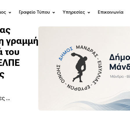
μος
Γραφείο Τύπου
Υπηρεσίες
Επικοινωνία
ίας
τη γραμμή
ά του
ΕΛΠΕ
ς
 ...