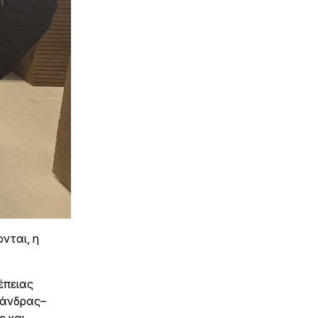
νται, η
έπειας
Μάνδρας–