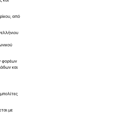
ς και
ρίκου, από
νελλήνιου
ωνικού
ν φορέων
μάδων και
υμπολίτες
ται με