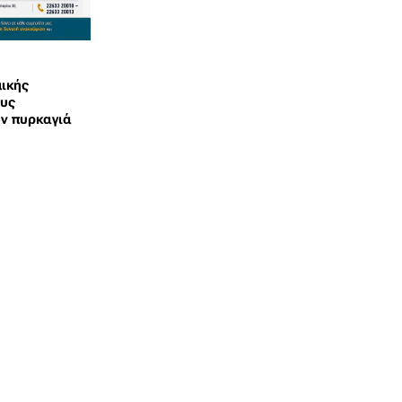
μικής
ους
ην πυρκαγιά