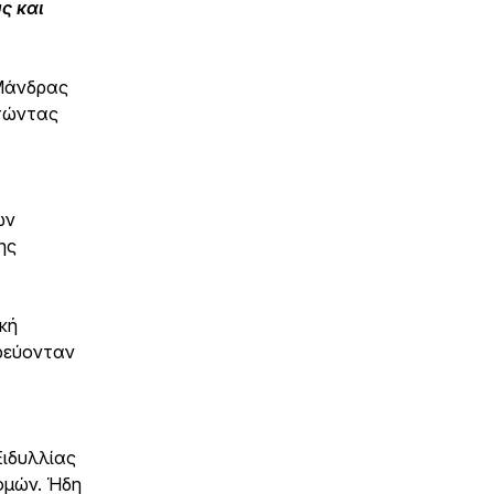
ς και
 Μάνδρας
στώντας
ών
ης
ική
ρεύονταν
ιδυλλίας
δομών. Ήδη