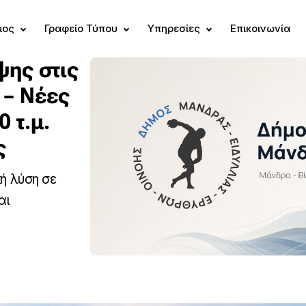
μος
Γραφείο Τύπου
Υπηρεσίες
Επικοινωνία
ψης στις
 – Νέες
 τ.μ.
ς
ή λύση σε
αι