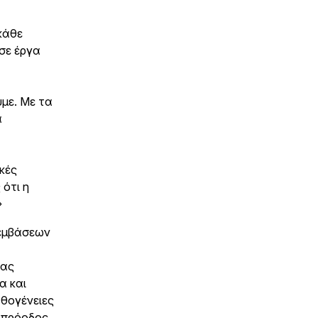
κάθε
σε έργα
υμε. Με τα
α
ικές
 ότι η
»
ρεμβάσεων
ίας
α και
αθογένειες
η πρόοδος