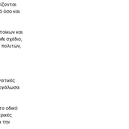
ίζονται
ό όσο και
τοίκων και
Με σχέδιο,
 πολιτών,
γατικές
 μεγάλωσα
το οδικό
ρικές
ά την