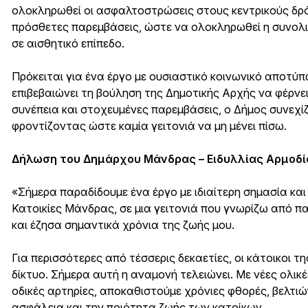
ολοκληρωθεί οι ασφαλτοστρώσεις στους κεντρικούς δρό
πρόσθετες παρεμβάσεις, ώστε να ολοκληρωθεί η συνολικ
σε αισθητικό επίπεδο.
Πρόκειται για ένα έργο με ουσιαστικό κοινωνικό αποτύπ
επιβεβαιώνει τη βούληση της Δημοτικής Αρχής να φέρνε
συνέπεια και στοχευμένες παρεμβάσεις, ο Δήμος συνεχί
φροντίζοντας ώστε καμία γειτονιά να μη μένει πίσω.
Δήλωση του Δημάρχου Μάνδρας – Ειδυλλίας Αρμοδίο
«Σήμερα παραδίδουμε ένα έργο με ιδιαίτερη σημασία και
Κατοικίες Μάνδρας, σε μια γειτονιά που γνωρίζω από παι
και έζησα σημαντικά χρόνια της ζωής μου.
Για περισσότερες από τέσσερις δεκαετίες, οι κάτοικοι τ
δίκτυο. Σήμερα αυτή η αναμονή τελειώνει. Με νέες ολι
οδικές αρτηρίες, αποκαθιστούμε χρόνιες φθορές, βελτι
ασφάλεια και την ποιότητα ζωής των κατοίκων.