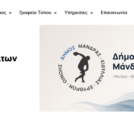
μος
Γραφείο Τύπου
Υπηρεσίες
Επικοινωνία
άτων