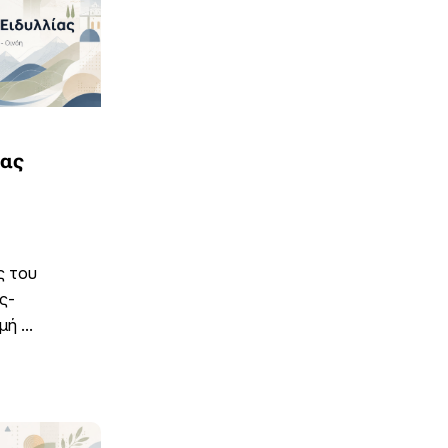
ίας
ς του
ς-
ή ...