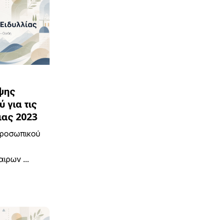
ψης
 για τις
ας 2023
προσωπικού
ιρων ...