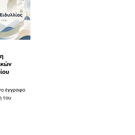
ξη
ικών
ίου
νο έγγραφο
η του