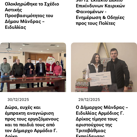
30/12 Έκτακτο Δελτίο
Ολοκληρώθηκε το Σχέδιο
Επικίνδυνων Καιρικών
Αστικής
Φαινομένων -
Προσβασιμότητας του
Ενημέρωση & Οδηγίες
Δήμου Μάνδρας –
προς τους Πολίτες
Ειδυλλίας
30/12/2025
29/12/2025
Δώρα, ευχές και
Ο Δήμαρχος Μάνδρας –
έμπρακτη αναγνώριση
Ειδυλλίας Αρμόδιος Γ.
προς τους εργαζόμενους
Δρίκος τίμησε τους
και τα παιδιά τους από
αριστούχους της
τον Δήμαρχο Αρμόδιο Γ.
Τριτοβάθμιας
Δρίκο
Εκπαίδευσης