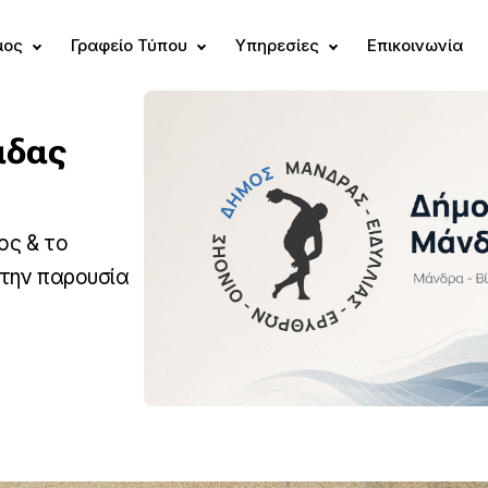
μος
Γραφείο Τύπου
Υπηρεσίες
Επικοινωνία
άδας
ος & το
 την παρουσία