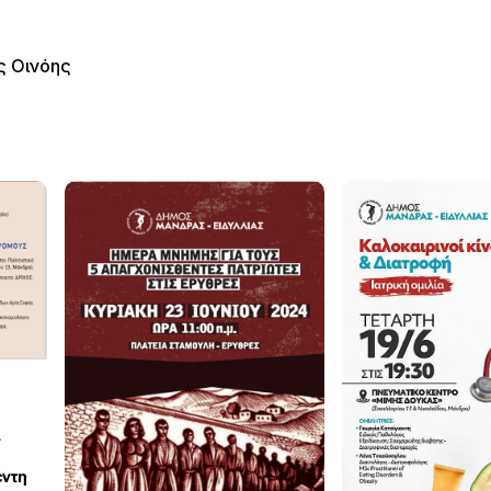
ς Οινόης
ί
έντη