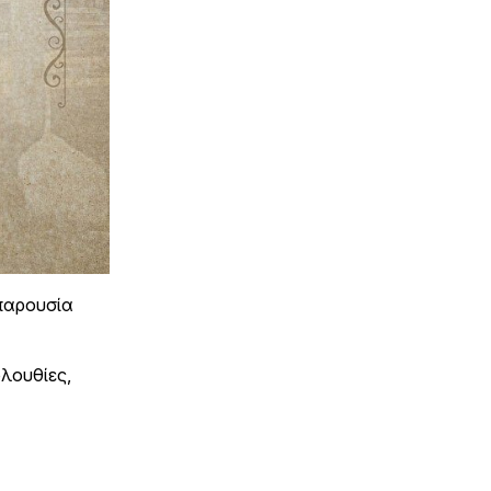
 παρουσία
ολουθίες,