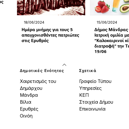
υς
15/06/2024
18/06/2024
Δήμος Μάνδρας -
Ημέρα μνήμης για τους 5
Ιατρική ομιλία μ
απαγχονισθέντες πατριώτες
"Καλοκαιρινοί κί
στις Ερυθρές
διατροφή" την Τ
19/06
Δημοτικές Ενότητες
Σχετικά
Χαιρετισμός του
Γραφείο Τύπου
Δημάρχου
Υπηρεσίες
Μάνδρα
ΚΕΠ
Βίλια
Στοιχεία Δήμου
Ερυθρές
Επικοινωνία
Οινόη