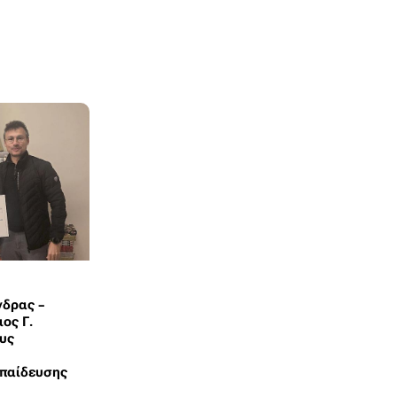
δρας –
ος Γ.
ους
κπαίδευσης