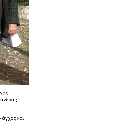
ώνας
Μάνδρας -
ο άγχος και
υ