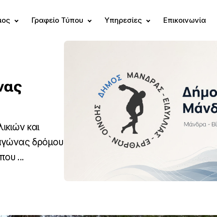
μος
Γραφείο Τύπου
Υπηρεσίες
Επικοινωνία
νας
ικιών και
αγώνας δρόμου
ου ...