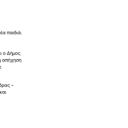
έα παιδιά.
ι ο Δήμος
η απήχηση
ε
δρας –
και