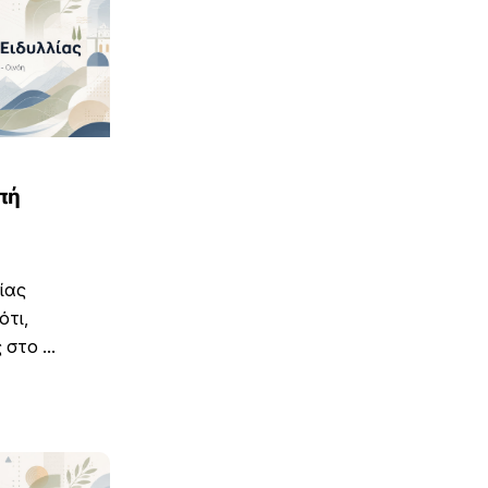
πή
ίας
ότι,
στο ...