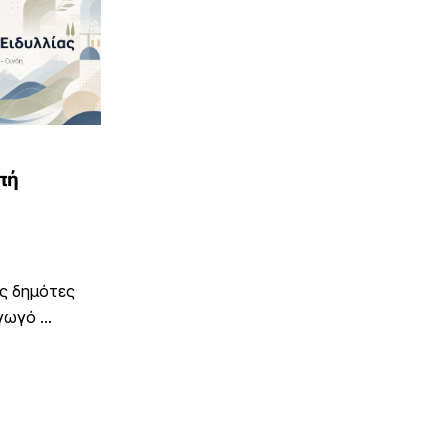
πή
υς δημότες
ωγό ...