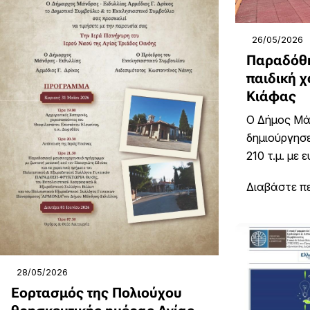
26/05/2026
Παραδόθη
παιδική 
Κιάφας
Ο Δήμος Μά
δημιούργησ
210 τ.μ. με 
Διαβάστε π
28/05/2026
Εορτασμός της Πολιούχου