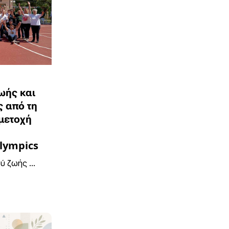
ωής και
 από τη
μετοχή
Olympics
 ζωής ...