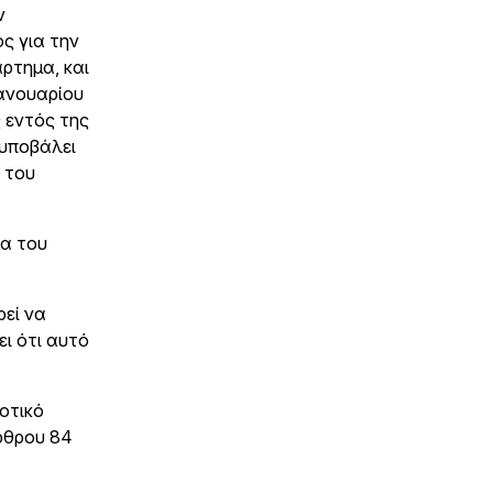
ν
ς για την
ρτημα, και
Ιανουαρίου
 εντός της
 υποβάλει
 του
ία του
ρεί να
ι ότι αυτό
οτικό
άρθρου 84