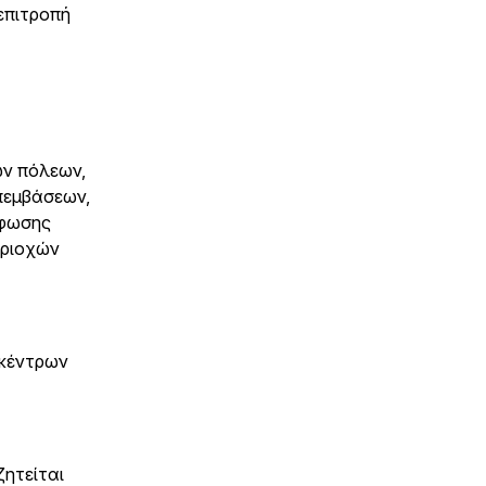
επιτροπή
ών πόλεων,
πεμβάσεων,
ρφωσης
εριοχών
 κέντρων
ζητείται