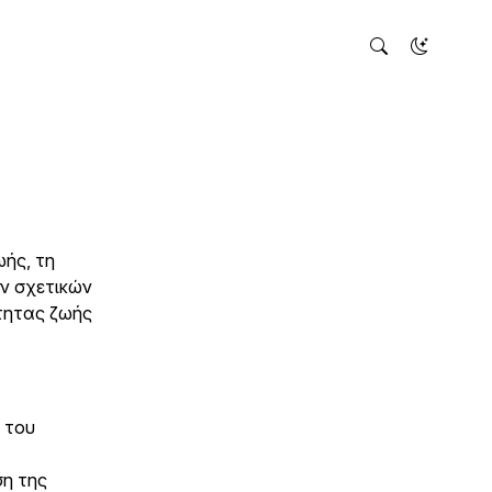
ωής, τη
ν σχετικών
ότητας ζωής
 του
ση της