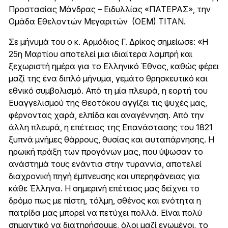
Προστασίας Μάνδρας – Ειδυλλίας «ΠΑΤΕΡΑΣ», την
Ομάδα Εθελοντών Μεγαριτών (ΟΕΜ) ΤΙΤΑΝ.
Σε μήνυμά του ο κ. Αρμόδιος Γ. Δρίκος σημείωσε: «Η
25η Μαρτίου αποτελεί μια ιδιαίτερα λαμπρή και
ξεχωριστή ημέρα για το Ελληνικό Έθνος, καθώς φέρει
μαζί της ένα διπλό μήνυμα, γεμάτο θρησκευτικό και
εθνικό συμβολισμό. Από τη μία πλευρά, η εορτή του
Ευαγγελισμού της Θεοτόκου αγγίζει τις ψυχές μας,
φέρνοντας χαρά, ελπίδα και αναγέννηση. Από την
άλλη πλευρά, η επέτειος της Επανάστασης του 1821
ξυπνά μνήμες θάρρους, θυσίας και αυταπάρνησης. Η
ηρωική πράξη των προγόνων μας, που ύψωσαν το
ανάστημά τους ενάντια στην τυραννία, αποτελεί
διαχρονική πηγή έμπνευσης και υπερηφάνειας για
κάθε Έλληνα. Η σημερινή επέτειος μας δείχνει το
δρόμο πως με πίστη, τόλμη, σθένος και ενότητα η
πατρίδα μας μπορεί να πετύχει πολλά. Είναι πολύ
σημαντικό να διατηρήσουμε, όλοι μαζί ενωμένοι, το