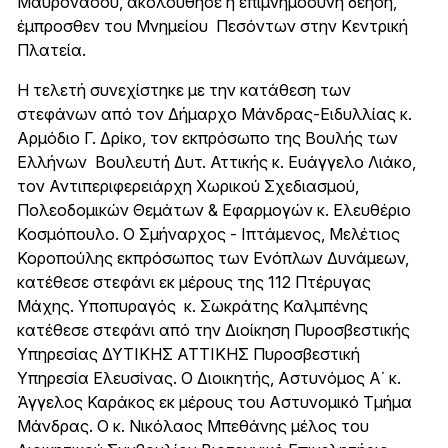
Μαυρονάσου, ακολούθησε η επιμνημόσυνη δέηση,
έμπροσθεν του Μνημείου Πεσόντων στην Κεντρική
Πλατεία.
Η τελετή συνεχίστηκε με την κατάθεση των
στεφάνων από τον Δήμαρχο Μάνδρας-Ειδυλλίας κ.
Αρμόδιο Γ. Δρίκο, τον εκπρόσωπο της Βουλής των
Ελλήνων Βουλευτή Δυτ. Αττικής κ. Ευάγγελο Λιάκο,
τον Αντιπεριφερειάρχη Χωρικού Σχεδιασμού,
Πολεοδομικών Θεμάτων & Εφαρμογών κ. Ελευθέριο
Κοσμόπουλο. Ο Σμήναρχος - Ιπτάμενος, Μελέτιος
Κοροπούλης εκπρόσωπος των Ενόπλων Δυνάμεων,
κατέθεσε στεφάνι εκ μέρους της 112 Πτέρυγας
Μάχης. Υποπυραγός κ. Σωκράτης Καλμπένης
κατέθεσε στεφάνι από την Διοίκηση Πυροσβεστικής
Υπηρεσίας ΔΥΤΙΚΗΣ ΑΤΤΙΚΗΣ Πυροσβεστική
Υπηρεσία Ελευσίνας. Ο Διοικητής, Αστυνόμος Α΄ κ.
Άγγελος Καράκος εκ μέρους του Αστυνομικό Τμήμα
Μάνδρας. Ο κ. Νικόλαος Μπεθάνης μέλος του