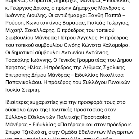
Βαρελάς. Ο πρώτος Δήμαρχος Μάνδρας – Ειδυλλίας
κ. Γεώργιος Δρίκος, ο πρώην Δήμαρχος Μάνδρας κ.
Ιωάννης Λιούλης. Οι αντιδήμαρχοι Ξανθή Παππά –
Ρούσση, Κωνσταντίνος Βαρασάς, Γιαλιάς Γεώργιος,
Μιχαήλ Σακελλάρης. Ο πρόεδρος του τοπικού
Συμβουλίου Μάνδρας Πέτρου Άγγελος. Η πρόεδρος
του τοπικού συμβουλίου Οινόης Κώνστα Καλομοίρα.
Οι δημοτικοί σύμβουλοι Αντωνίου Αντώνιος,
Τσακάλης Ιωάννης. Ο Γενικός Γραμματέας του Δήμου
Χρήστος Ηλίας. Η πρόεδρος της Α/θμιας Σχολικής
Επιτροπής Δήμου Μάνδρας – Ειδυλλίας Νικολίτσα
Παπανικολάου. Η πρόεδρος του Συλλόγου Γυναικών
Ιουλία Στέρπη.
Ιδιαίτερες ευχαριστίες για την προσφορά τους στο
δύσκολο έργο της Πολιτικής Προστασίας στον
Σύλλογο Εθελοντών Πολιτικής Προστασίας
Μάνδρας – Ειδυλλίας «Πατέρας» και στον πρόεδρο κ.
Σπύρο Τζιτζικάκη, στην Ομάδα Εθελοντών Μεγαριτών